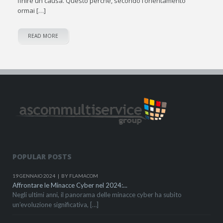
finire un causa. Questo perché, secondo l’orientamento
ormai […]
READ MORE
POPULAR POSTS
19 GENNAIO 2024
BY FLAMACOM
Affrontare le Minacce Cyber nel 2024:...
Negli ultimi anni, il panorama delle minacce cyber ha subito
un’evoluzione significativa, […]