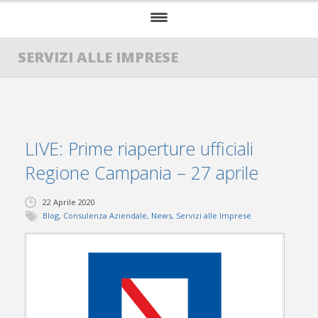
HOME
SERVIZI ALLE IMPRESE
AMS
DIVISIONI
LIVE: Prime riaperture ufficiali
SERVIZI
Regione Campania – 27 aprile
SHOP
22 Aprile 2020
BLOG
Blog
,
Consulenza Aziendale
,
News
,
Servizi alle Imprese
CONTATTI