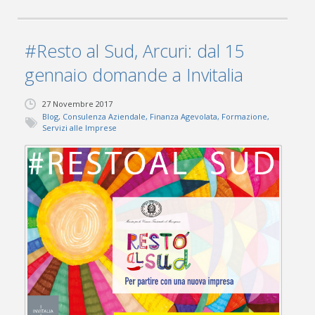
#Resto al Sud, Arcuri: dal 15
gennaio domande a Invitalia
27 Novembre 2017
Blog
,
Consulenza Aziendale
,
Finanza Agevolata
,
Formazione
,
Servizi alle Imprese