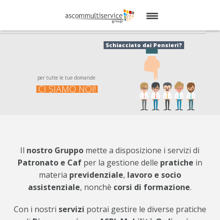
HOME
Schiacciato dai Pensieri?
AMS
per tutte le tue domande
DIVISIONI
CI SIAMO NOI!
SERVIZI
SHOP
Il
nostro Gruppo
mette a disposizione i servizi di
BLOG
Patronato e Caf
per la gestione delle
pratiche
in
CONTATTI
materia
previdenziale
,
lavoro e socio
assistenziale
, nonchè
corsi di formazione
.
Con i nostri
servizi
potrai gestire le diverse pratiche