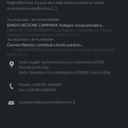
Negli ultimi anni, il panorama delle minacce cyber ha subito
un’evoluzione significativa, […]
20 LUGLIO 2020
BY UFFICIO STAMPA
BANDO REGIONE CAMPANIA: Sviluppo occupazionale e...
FINALITA' DELL'INTERVENTO La Regione Campania con l’Avviso
“sviluppo occupazionale e produttivo in [...]
16 LUGLIO 2020
BY FLAMACOM
Decreto Rilancio: contributi a fondo perduto...
COME FUNZIONA Il Decreto Rilancio potenzia l'agevolazione
Resto al [...]
Sede Legale via Marsicana p.co Vallechiara 67032 -
Pescasseroli (Aq)
Sede Operativa Via A.Modigliani, 8 80026 Casoria (Na)
Phone: (+39) 081-0663491
Fax: (+39) 081-0663491
segreteria@ascommultiservice.it