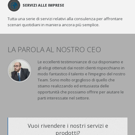
SERVIZI ALLE IMPRESE
Tutta una serie di servizi relativi alla consulenza per affrontare
scenari quotidiani in maniera ancora più semplice.
LA PAROLA AL NOSTRO CEO
Le eccellenti testimonianze di cui disponiamo e
gli elogi ottenuti dai nostri clienti rispecchiano in
modo fantastico il talento e l’impegno del nostro
Team. Sono molto orgoglioso di quello che
stiamo realizzando ed entusiasta delle
opportunità che possiamo offrire per aiutare le
parti interessate nel settore.
Vuoi rivendere i nostri servizi e
prodotti?