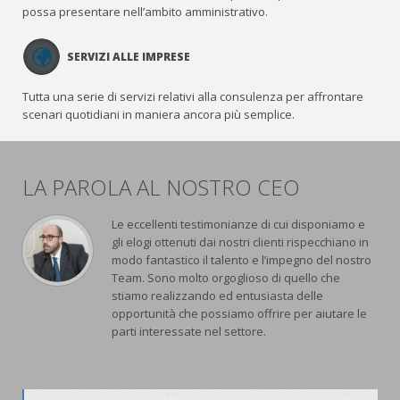
possa presentare nell’ambito amministrativo.
SERVIZI ALLE IMPRESE
Tutta una serie di servizi relativi alla consulenza per affrontare
scenari quotidiani in maniera ancora più semplice.
LA PAROLA AL NOSTRO CEO
Le eccellenti testimonianze di cui disponiamo e
gli elogi ottenuti dai nostri clienti rispecchiano in
modo fantastico il talento e l’impegno del nostro
Team. Sono molto orgoglioso di quello che
stiamo realizzando ed entusiasta delle
opportunità che possiamo offrire per aiutare le
parti interessate nel settore.