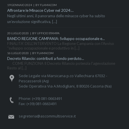
19 GENNAIO 2024
BY FLAMACOM
Affrontare le Minacce Cyber nel 2024:...
Negli ultimi anni, il panorama delle minacce cyber ha subito
un’evoluzione significativa, […]
20 LUGLIO 2020
BY UFFICIO STAMPA
BANDO REGIONE CAMPANIA: Sviluppo occupazionale e...
FINALITA' DELL'INTERVENTO La Regione Campania con l’Avviso
“sviluppo occupazionale e produttivo in [...]
16 LUGLIO 2020
BY FLAMACOM
Decreto Rilancio: contributi a fondo perduto...
COME FUNZIONA Il Decreto Rilancio potenzia l'agevolazione
Resto al [...]
Sede Legale via Marsicana p.co Vallechiara 67032 -
Pescasseroli (Aq)
Sede Operativa Via A.Modigliani, 8 80026 Casoria (Na)
Phone: (+39) 081-0663491
Fax: (+39) 081-0663491
segreteria@ascommultiservice.it